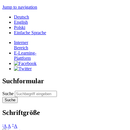
Jump to navigation
Deutsch
English
Polski
Einfache Sprache
Interner
Bereich
E-Learning-
Plattform
Suchformular
Suche
Schriftgröße
-
+
A
A
A