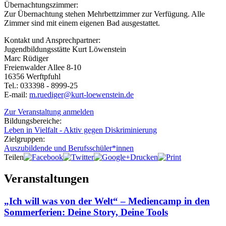
Übernachtungszimmer:
Zur Übernachtung stehen Mehrbettzimmer zur Verfügung. Alle
Zimmer sind mit einem eigenen Bad ausgestattet.
Kontakt und Ansprechpartner:
Jugendbildungsstätte Kurt Löwenstein
Marc Rüdiger
Freienwalder Allee 8-10
16356 Werftpfuhl
Tel.: 033398 - 8999-25
E-mail:
m.ruediger@kurt-loewenstein.de
Zur Veranstaltung anmelden
Bildungsbereiche:
Leben in Vielfalt - Aktiv gegen Diskriminierung
Zielgruppen:
Auszubildende und Berufsschüler*innen
Teilen
Drucken
Veranstaltungen
„Ich will was von der Welt“ – Mediencamp in den
Sommerferien: Deine Story, Deine Tools